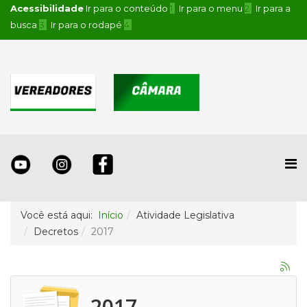
Acessibilidade
Ir para o conteúdo
1
Ir para o menu
2
Ir para a
busca
3
Ir para o rodapé
4
.
Você está aqui:
Início
Atividade Legislativa
Decretos
2017
2017