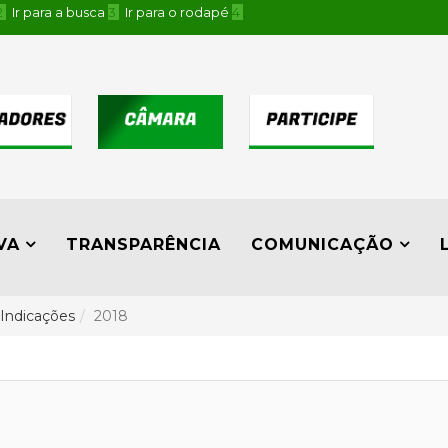
2
Ir para a busca
3
Ir para o rodapé
4
.
VA
TRANSPARÊNCIA
COMUNICAÇÃO
Indicações
2018